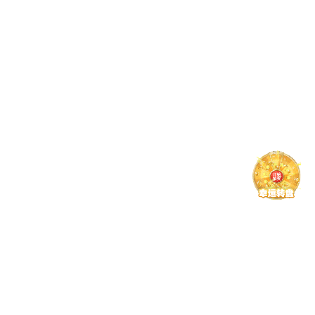
此外，从商业角度来看，专业人士回归NCAA也可能
改变市场 dynamics。如果这些知名球员参与比赛，
无疑会吸引更多观众关注，从而提升赛事收入。然
而，这种短期利益是否值得牺牲长远发展的潜力，是
一个值得思考的问题。
沃尔对此表示担忧，他认为这种情况会导致大学篮球
生态的不平衡，使得那些真正有潜力的新秀无法获得
展示自我的机会。而这将阻碍青年才俊的发展，对整
个篮球领域造成负面影响。因此，他坚持认为一旦选
择踏入职业道路，就应全力以赴，而不应试图重新依
赖于过去。
3、沃尔个人经历与观点
作为一名成功的NBA球员，沃尔深知追逐梦想过程中