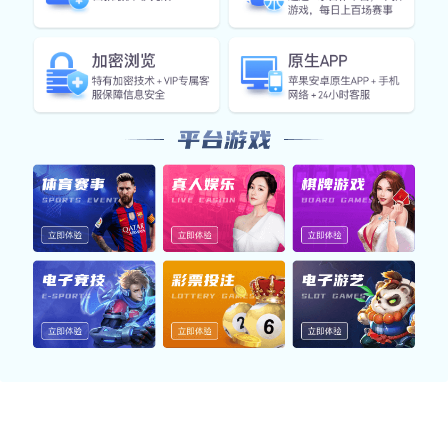
在沃尔看来，NCAA并非是一个可以随意进出的地
方。参与者应该充分理解参与选秀所带来的风险和责
任，而不是将失利归咎于环境或其他因素。因此，他
呼吁年轻运动员要清楚自己的目标，并为之付出努
力，而不是依赖于某种制度来拯救自己。
2、重返大学篮球的影响
重返大学篮球不仅会影响到个别运动员本人，还可能
波及整个球队甚至联赛的发展。一方面，这些曾经有
过职业经历的球员回归，可以为大学球队带来丰富的
经验和技术，提高比赛水平；另一方面，他们也可能
会抢走原本属于年轻新人的上场机会，使得新一代人
才难以脱颖而出。