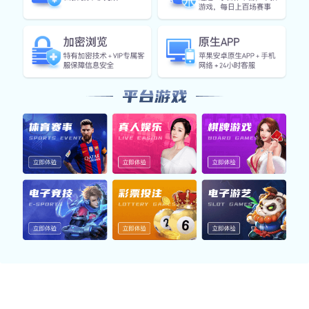
择继续留下来，可以更好地发挥他的技术特点，为球
队争夺更多荣誉。
再者，从个人职业发展的角度来看，留在湖人队将为
戴维斯提供更大的曝光率和品牌价值提升机会。作为
历史悠久且知名度极高的球队之一，湖人为球员的发
展提供了广阔的平台，有助于他实现更高层次的发展
目标。
2、洛杉矶湖人的现状分析
目前，洛杉矶湖人在西部联盟中的竞争态势愈发激
烈，各支球队都在不断强化自身实力。然而，在这样
的背景下，湖人的阵容深度和战斗力依然具有较强优
势。其中，安东尼·戴维斯作为核心球员，对整支球队
发挥着至关重要的作用，他不仅能得分，还能有效保