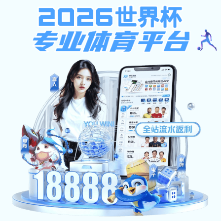
立即注册
星空体育网页版
官网 ·
权威体育数据平台
星空体育网页版 OFFICIAL WEBSITE
自2022年创立以来，
星空体育网页版
致力于为用户提
供包括NBA、英超、欧洲杯、LPL在内的热门赛事直播
与数据服务，广受用户信赖。
立即下载星空体育网页版APP