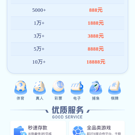
和教练团队的建设等。最后，总结这一决定对湖人未
来发展方向的重要性，并展望戴维斯在今后的表现及
其对球队文化的潜在影响。
1、安东尼·戴维斯的留队原因
安东尼·戴维斯作为联盟顶级内线球员，在过去几个赛
季中展现了出色的竞技水平。他愿意继续留在湖人
队，很大程度上是基于他对球队未来前景的信心。在
经历了一段时间的不稳定后，湖人的管理层逐渐找到
了解决问题的方法，使得球队氛围得到改善，这也让
戴维斯看到了希望。
此外，戴维斯与勒布朗·詹姆斯之间建立了深厚的默
契，这种合作关系不仅提高了双方的竞技状态，也增
强了整个球队的凝聚力。在这样的环境下，戴维斯选