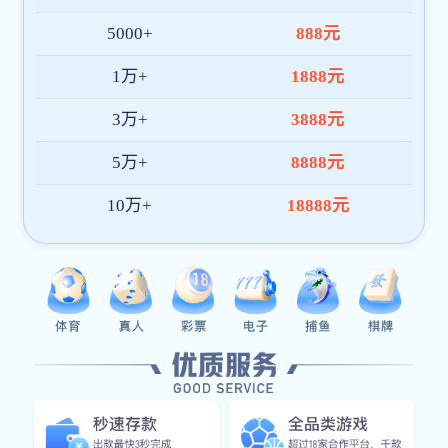
推荐网站
联系我们
天津市和平区南京路128号
support@mintonmoseley.com
星空体育网页版
星空体育网页版官方网站【KY1.AC】官网认证:手机版、app下载、
登录入口、官方网站、网页版、平台、网址、地址、注册、娱乐，星
空体育网页版(中国)官方网站欢迎大家选择真正的官方通道，同时我