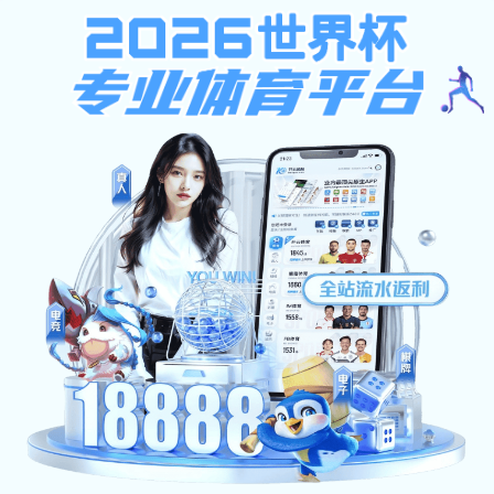
立即注册
隐私政策
1. 本应用是否会收集我的个人信息？
是的，星空体育网页版平台在提供赛事服务过程中会
依据权限收集基础资料（如手机号、设备信息、使用
记录等）以提升服务体验。
2. 收集这些信息的目的是什么？
3. 我的信息会被共享或出售吗？