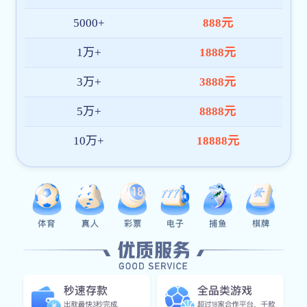
季中频繁出现起伏不定的表现，以及卡里克和索尔斯
克亚所承受的压力和挑战。
1、战术执行的不一致
曼联近年来在战术上的变化频繁，但却鲜有成效。这
种不一致不仅体现在比赛中的具体策略上，也反映在
球队整体风格的缺失。迪尼指出，球队在重要比赛中
的表现往往无法贯彻预先制定的战术，从而导致结果
的不理想。例如，在某些关键赛事中，球队并未能有
效利用其锋线优势，使得进攻端显得乏力。
此外，防守端的问题同样突出。在面对强队时，曼联
往往出现盯人失位或集体失误，这种情况不仅让对手
轻松得分，也加剧了队员之间的信任缺失。因此，虽
然卡里克和索尔斯克亚都试图改善这一点，但由于缺