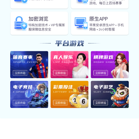
乏明确且统一的战术理念，使得球队始终处于迷茫之
中。
总而言之，战术执行上的不一致使得曼联在关键时刻
难以展现出应有的竞争力，这也是导致其表现不稳的
重要因素之一。
2、心理状态的波动
心理因素对于一支足球队来说至关重要，而曼联球员
在场上的心理状态也极为波动。迪尼提到，在一些高
压比赛中，不少球员显得紧张和焦虑，这直接影响了
他们的发挥。这种心态不仅来自于自身表现的不佳，
还受到外界舆论和媒体关注度过高等多重因素影响。
例如，当球队遭遇连败时，球员们往往会感到巨大的