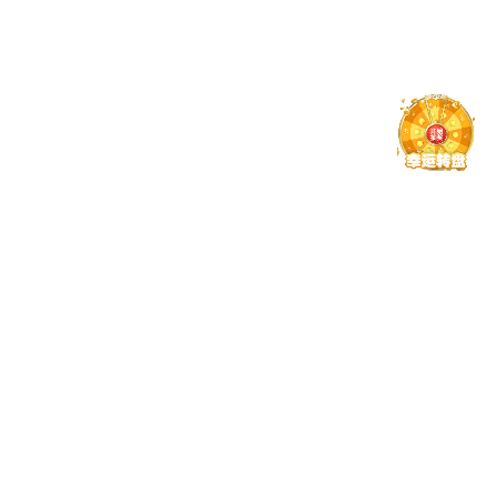
压力，这使他们很难保持冷静去处理比赛中的各种情
况。此外，对于年轻球员而言，他们需要更多来自老
将或者教练组的信息支持，以帮助他们调整心态。然
而，目前看来，无论是卡里克还是索尔斯克亚，都没
有给予足够有效的方法来解决这个问题。
因此，可以说心理状态的不稳定，加剧了曼联整支球
队整体表现的不确定性，使得即便是在领先情况下也
难以保持优势，从而丧失了胜利机会。
3、管理层更换带来的影响
管理层对于教练更换决策频繁，也是导致曼联近期成
绩起伏不定的重要原因之一。当一个团队经历多次教
练更替时，其核心理念和团队文化自然会受到冲击。
迪尼对此表示，在这样的环境下，无论是卡里克还是